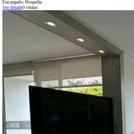
Encargado:
Hospelia
Ver detalle
0
visitas