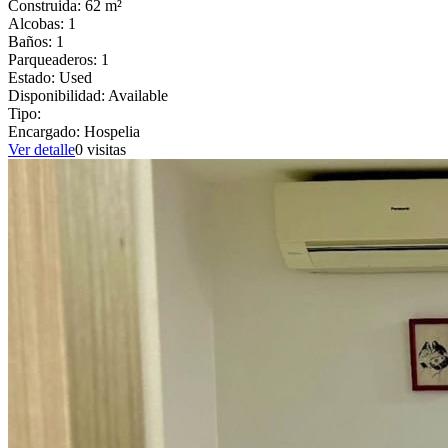
Construida:
62
m²
Alcobas:
1
Baños:
1
Parqueaderos:
1
Estado:
Used
Disponibilidad:
Available
Tipo:
Encargado:
Hospelia
Ver detalle
0
visitas