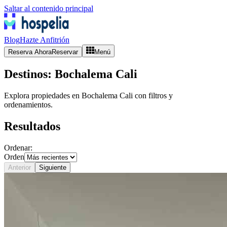
Saltar al contenido principal
Blog
Hazte Anfitrión
Reserva Ahora
Reservar
Menú
Destinos:
Bochalema Cali
Explora propiedades en
Bochalema Cali
con filtros y
ordenamientos.
Resultados
Ordenar:
Orden
Anterior
Siguiente