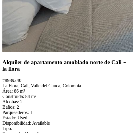
Alquiler de apartamento amoblado norte de Cali ~
la flora
#
8989240
La Flora,
Cali
,
Valle del Cauca
,
Colombia
Área:
86
m²
Construida:
84
m²
Alcobas:
2
Baños:
2
Parqueaderos:
1
Estado:
Used
Disponibilidad:
Available
Tipo: