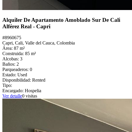
Alquiler De Apartamento Amoblado Sur De Cali
Alférez Real - Capri
#
8960675
Capri,
Cali
,
Valle del Cauca
,
Colombia
Área:
87
m²
Construida:
85
m²
Alcobas:
3
Baños:
2
Parqueaderos:
0
Estado:
Used
Disponibilidad:
Rented
Tipo:
Encargado:
Hospelia
Ver detalle
0
visitas