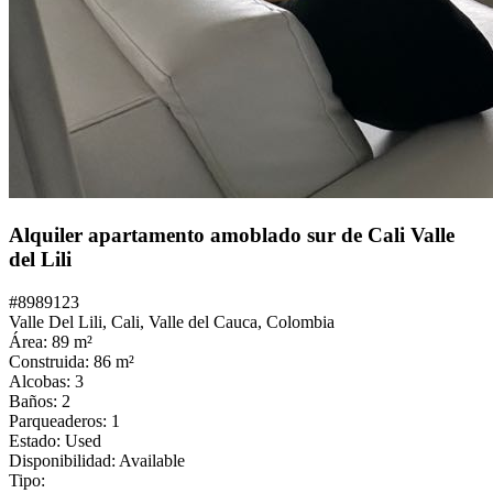
Alquiler apartamento amoblado sur de Cali Valle
del Lili
#
8989123
Valle Del Lili,
Cali
,
Valle del Cauca
,
Colombia
Área:
89
m²
Construida:
86
m²
Alcobas:
3
Baños:
2
Parqueaderos:
1
Estado:
Used
Disponibilidad:
Available
Tipo: