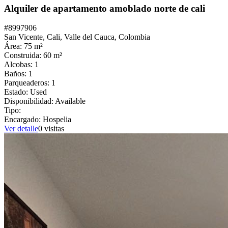
Alquiler de apartamento amoblado norte de cali
#
8997906
San Vicente,
Cali
,
Valle del Cauca
,
Colombia
Área:
75
m²
Construida:
60
m²
Alcobas:
1
Baños:
1
Parqueaderos:
1
Estado:
Used
Disponibilidad:
Available
Tipo:
Encargado:
Hospelia
Ver detalle
0
visitas