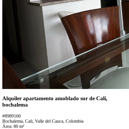
Alquiler apartamento amoblado sur de Cali,
bochalema
#
8989160
Bochalema,
Cali
,
Valle del Cauca
,
Colombia
Área:
80
m²