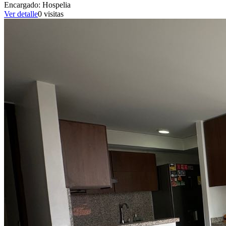
Encargado:
Hospelia
Ver detalle
0
visitas