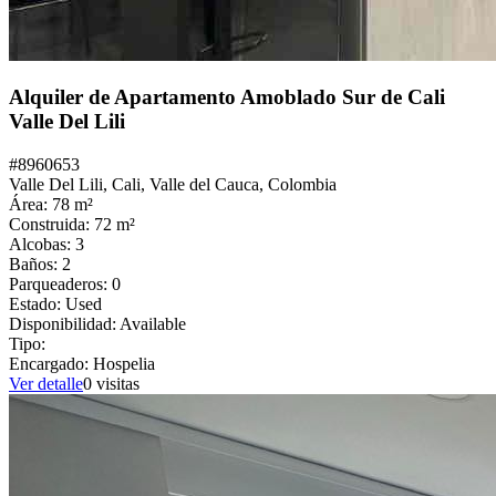
Alquiler de Apartamento Amoblado Sur de Cali
Valle Del Lili
#
8960653
Valle Del Lili,
Cali
,
Valle del Cauca
,
Colombia
Área:
78
m²
Construida:
72
m²
Alcobas:
3
Baños:
2
Parqueaderos:
0
Estado:
Used
Disponibilidad:
Available
Tipo:
Encargado:
Hospelia
Ver detalle
0
visitas