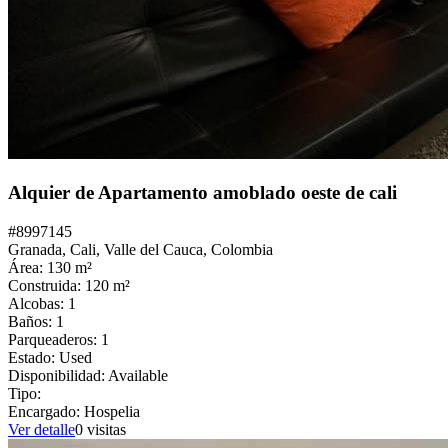
Alquier de Apartamento amoblado oeste de cali
#
8997145
Granada,
Cali
,
Valle del Cauca
,
Colombia
Área:
130
m²
Construida:
120
m²
Alcobas:
1
Baños:
1
Parqueaderos:
1
Estado:
Used
Disponibilidad:
Available
Tipo:
Encargado:
Hospelia
Ver detalle
0
visitas