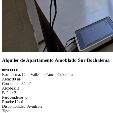
Alquiler de Apartamento Amoblado Sur Bochalema
#
8960668
Bochalema,
Cali
,
Valle del Cauca
,
Colombia
Área:
80
m²
Construida:
82
m²
Alcobas:
3
Baños:
2
Parqueaderos:
0
Estado:
Used
Disponibilidad:
Available
Tipo: