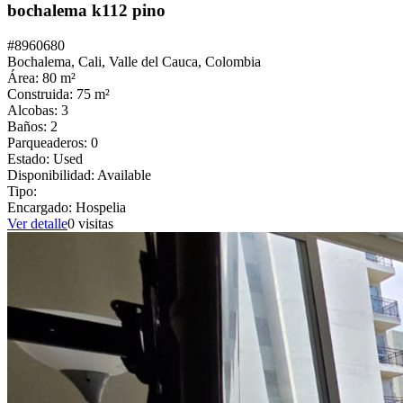
bochalema k112 pino
#
8960680
Bochalema,
Cali
,
Valle del Cauca
,
Colombia
Área:
80
m²
Construida:
75
m²
Alcobas:
3
Baños:
2
Parqueaderos:
0
Estado:
Used
Disponibilidad:
Available
Tipo:
Encargado:
Hospelia
Ver detalle
0
visitas