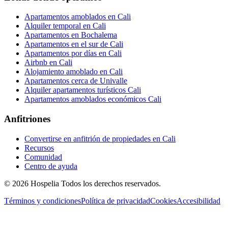
Apartamentos amoblados en Cali
Alquiler temporal en Cali
Apartamentos en Bochalema
Apartamentos en el sur de Cali
Apartamentos por días en Cali
Airbnb en Cali
Alojamiento amoblado en Cali
Apartamentos cerca de Univalle
Alquiler apartamentos turísticos Cali
Apartamentos amoblados económicos Cali
Anfitriones
Convertirse en anfitrión de propiedades en Cali
Recursos
Comunidad
Centro de ayuda
©
2026
Hospelia
Todos los derechos reservados.
Términos y condiciones
Política de privacidad
Cookies
Accesibilidad