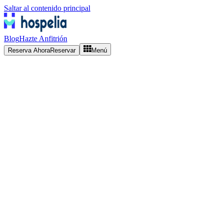
Saltar al contenido principal
Blog
Hazte Anfitrión
Reserva Ahora
Reservar
Menú
1. Información que Recopilamos
En Hospelia.co recopilamos información para brindarle el mejor servi
•
Información personal:
Nombre, email, teléfono
•
Información de reserva:
Fechas, preferencias, requerimiento
•
Información de pago:
Datos procesados de forma segura por
•
Información técnica:
IP, navegador, comportamiento en el si
2. Cómo Utilizamos su Información