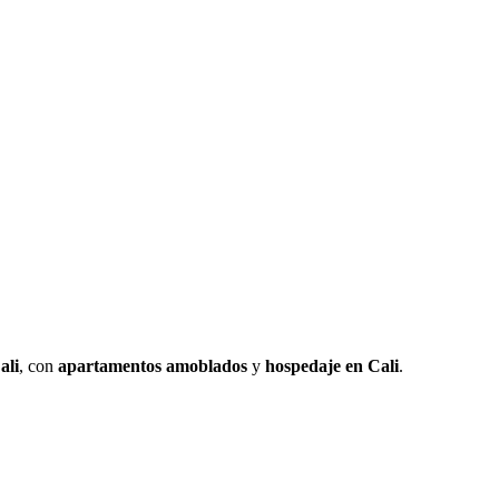
ificaremos sobre cambios significativos publicando la nueva política en 
ali
, con
apartamentos amoblados
y
hospedaje en Cali
.