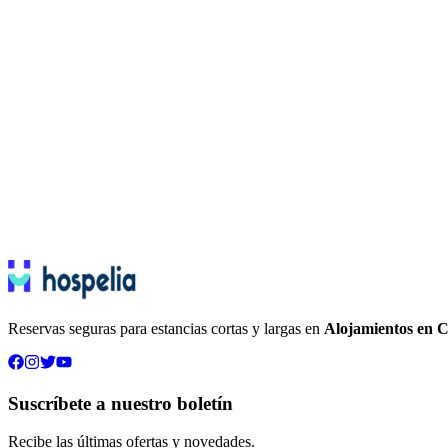
Podemos actualizar esta política de privacidad ocasionalmente. Le not
10. Contacto
Para ejercer sus derechos o hacer consultas sobre esta política:
Email: hospelia007@gmail.com
Teléfono: +57 301 754 6634
Horarios: Lunes a Domingo, 8:00 AM - 10:00 PM
Última actualización: Enero 2025
Reservas seguras para estancias cortas y largas en
Alojamientos en C
Suscríbete a nuestro boletín
Recibe las últimas ofertas y novedades.